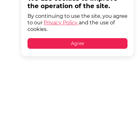
the operation of the site.
By continuing to use the site, you agree
to our
Privacy Policy
and the use of
cookies.
Agree
About us
Terms of delivery
Pickup
О нас
Правила программы лояльности
Information