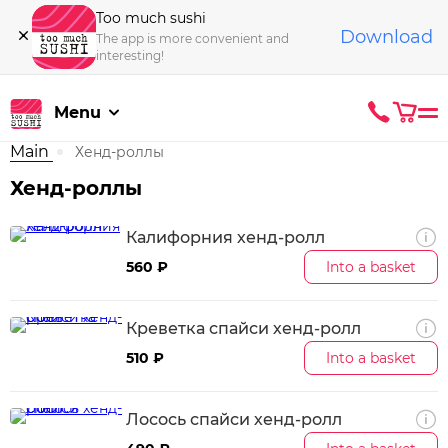
Too much sushi
Download
The app is more convenient and
interesting!
Menu
Main
Хенд-роллы
Хенд-роллы
Калифорния хенд-ролл
560 ₽
Into a basket
Креветка спайси хенд-ролл
510 ₽
Into a basket
Лосось спайси хенд-ролл