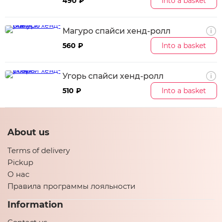
490 ₽
Into a basket
Магуро спайси хенд-ролл
560 ₽
Into a basket
Угорь спайси хенд-ролл
510 ₽
Into a basket
About us
Terms of delivery
Pickup
О нас
Правила программы лояльности
Information